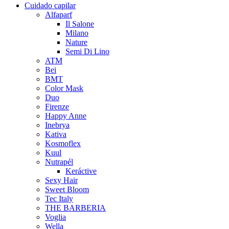
Cuidado capilar
Alfaparf
Il Salone
Milano
Nature
Semi Di Lino
ATM
Bei
BMT
Color Mask
Duo
Firenze
Happy Anne
Inebrya
Kativa
Kosmoflex
Kuul
Nutrapél
Keráctive
Sexy Hair
Sweet Bloom
Tec Italy
THE BARBERIA
Voglia
Wella