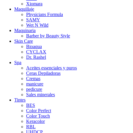
Xiomara
Maquillaje
Physicians Formula
SAMY
Wet N Wild
Maquinaria
Barber by Beauty Style
Skin Care
Bioaqua
CYCLAX
Dr. Rashel
Spa
Aceites essenciales y puros
Ceras Depiladoras
Cremas
manicure
pedicure
Sales minerales
Tintes
BES
Color Perfect
Color Touch
Keracolor
RBL
UHDCP