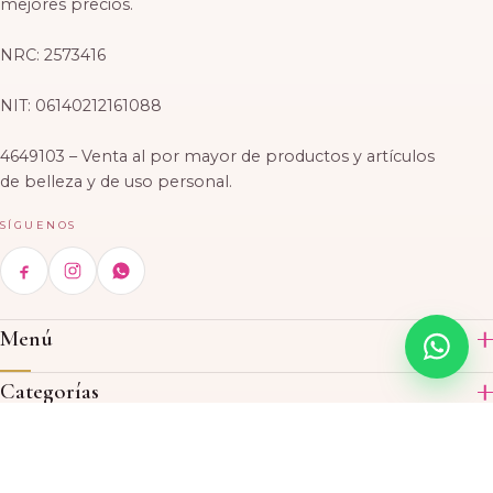
mejores precios.
NRC: 2573416
NIT: 06140212161088
4649103 – Venta al por mayor de productos y artículos
de belleza y de uso personal.
SÍGUENOS
Menú
Inicio
Categorías
Productos
Acrílico
Contáctenos
Acerca de nosotros
Skin Care
Ubicaciones
CASA MATRIZ
© 2026 El Rosal Beauty Supply, S.A. de C.V. · Todos los derechos