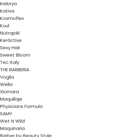
Inebrya
Kativa
Kosmoflex
Kuul
Nutrapél
Keráctive
Sexy Hair
Sweet Bloom
Tec Italy
THE BARBERIA
Voglia
Wella
Xiomara
Maquillaje
Physicians Formula
SAMY
Wet N Wild
Maquinaria
Barber by Beauty Style