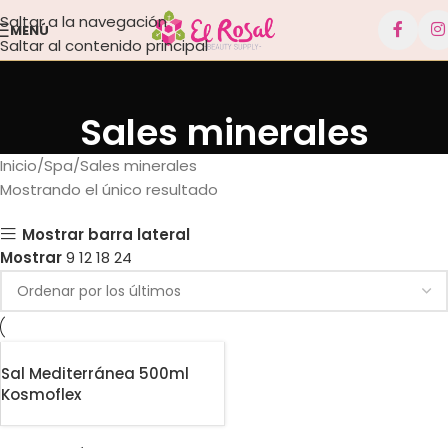
Saltar a la navegación
MENÚ
Saltar al contenido principal
Sales minerales
Inicio
Spa
Sales minerales
Mostrando el único resultado
Mostrar barra lateral
Mostrar
9
12
18
24
Sal Mediterránea 500ml
Kosmoflex