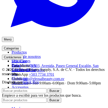
Menú
Inicio
Categorías
Productos
Acerca de nosotros
Acrílico
Contáctenos
Ubicaciones
Skin Care
Bolsa de trabajo
Tintes
Casa Matriz
5 503, Avenida, Paseo General Escalón, San
© 2026 El Rosal Beauty Supply, S.A. de C.V. · Todos los derechos
Contáctenos
Cuidado capilar
Salvador, El Salvador
reservados.
Spa
WhatsApp
+503 7734 3701
Mobiliario
Correo
info@elrosalbeauty.com.sv
Diseñado por
Click Box
Maquillaje
Horario
Lun–Sáb 9:00am–6:00pm · Dom 9:00am–5:00pm
Accesorios
Buscar
Empiece a escribir para ver los productos que busca.
Buscar