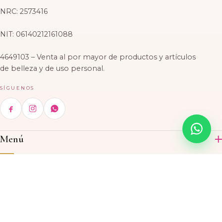
NRC: 2573416
NIT: 06140212161088
4649103 – Venta al por mayor de productos y artículos
de belleza y de uso personal.
SÍGUENOS
Menú
Inicio
Categorías
Productos
Acrílico
Contáctenos
Acerca de nosotros
Skin Care
Ubicaciones
CASA MATRIZ
© 2026 El Rosal Beauty Supply, S.A. de C.V. · Todos los derechos
Tintes
5 503, Avenida, Paseo General Escalón, San Salvador, El
Bolsa de trabajo
reservados.