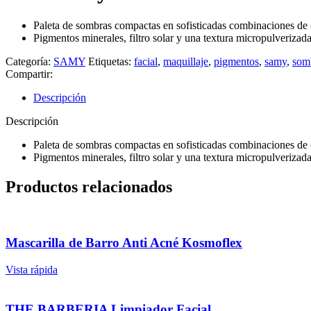
Paleta de sombras compactas en sofisticadas combinaciones de 
Pigmentos minerales, filtro solar y una textura micropulverizada,
Categoría:
SAMY
Etiquetas:
facial
,
maquillaje
,
pigmentos
,
samy
,
som
Compartir:
Descripción
Descripción
Paleta de sombras compactas en sofisticadas combinaciones de 
Pigmentos minerales, filtro solar y una textura micropulverizada,
Productos relacionados
Mascarilla de Barro Anti Acné Kosmoflex
Vista rápida
THE BARBERIA Limpiador Facial