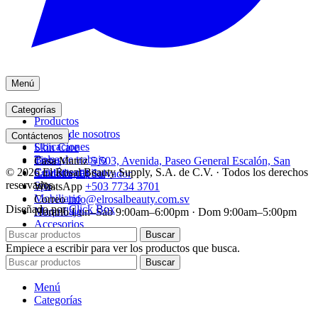
Menú
Inicio
Categorías
Productos
Acerca de nosotros
Acrílico
Contáctenos
Ubicaciones
Skin Care
Bolsa de trabajo
Tintes
Casa Matriz
5 503, Avenida, Paseo General Escalón, San
© 2026 El Rosal Beauty Supply, S.A. de C.V. · Todos los derechos
Contáctenos
Cuidado capilar
Salvador, El Salvador
reservados.
Spa
WhatsApp
+503 7734 3701
Mobiliario
Correo
info@elrosalbeauty.com.sv
Diseñado por
Click Box
Maquillaje
Horario
Lun–Sáb 9:00am–6:00pm · Dom 9:00am–5:00pm
Accesorios
Buscar
Empiece a escribir para ver los productos que busca.
Buscar
Menú
Categorías