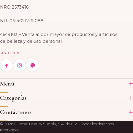
NRC: 2573416
NIT: 06140212161088
4649103 – Venta al por mayor de productos y artículos
de belleza y de uso personal.
SÍGUENOS
Menú
Inicio
Categorías
Productos
Acrílico
Contáctenos
Acerca de nosotros
Skin Care
Ubicaciones
CASA MATRIZ
© 2026 El Rosal Beauty Supply, S.A. de C.V. · Todos los derechos
Tintes
5 503, Avenida, Paseo General Escalón, San Salvador, El
Bolsa de trabajo
reservados.