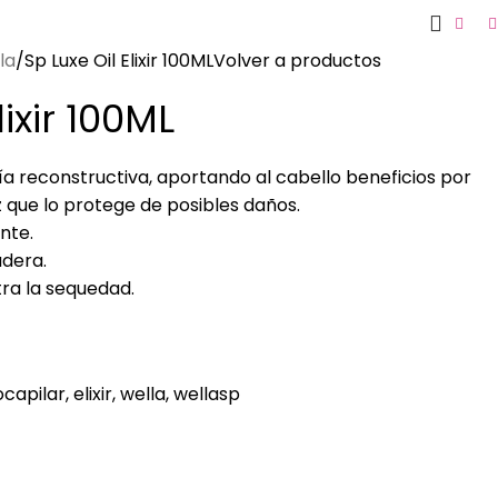
la
Sp Luxe Oil Elixir 100ML
Volver a productos
lixir 100ML
gía reconstructiva, aportando al cabello beneficios por
z que lo protege de posibles daños.
nte.
adera.
ra la sequedad.
ocapilar
,
elixir
,
wella
,
wellasp