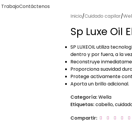
 Trabajo
Contáctenos
Inicio
Cuidado capilar
Wel
Sp Luxe Oil E
SP LUXEOIL utiliza tecnolo
dentro y por fuera, a la ve
Reconstruye inmediatame
Proporciona suavidad dur
Protege activamente cont
Aporta un brillo adicional.
Categoría:
Wella
Etiquetas:
cabello
,
cuidad
Compartir: