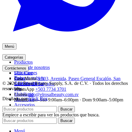
Menú
Inicio
Categorías
Productos
Acerca de nosotros
Acrílico
Contáctenos
Ubicaciones
Skin Care
Bolsa de trabajo
Tintes
Casa Matriz
5 503, Avenida, Paseo General Escalón, San
© 2026 El Rosal Beauty Supply, S.A. de C.V. · Todos los derechos
Contáctenos
Cuidado capilar
Salvador, El Salvador
reservados.
Spa
WhatsApp
+503 7734 3701
Mobiliario
Correo
info@elrosalbeauty.com.sv
Diseñado por
Click Box
Maquillaje
Horario
Lun–Sáb 9:00am–6:00pm · Dom 9:00am–5:00pm
Accesorios
Buscar
Empiece a escribir para ver los productos que busca.
Buscar
Menú