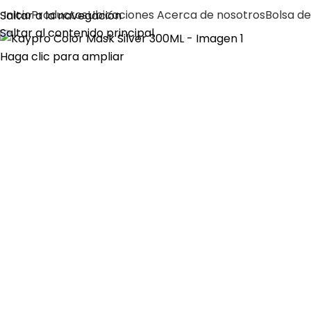
Inicio
Productos
Ubicaciones
Acerca de nosotros
Bolsa de
Saltar a la navegación
Saltar al contenido principal
Haga clic para ampliar