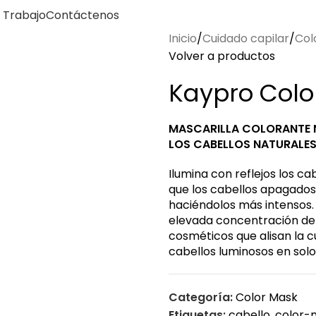
 Trabajo
Contáctenos
Inicio
Cuidado capilar
Col
Volver a productos
Kaypro Colo
MASCARILLA COLORANTE NU
LOS CABELLOS NATURALE
Ilumina con reflejos los c
que los cabellos apagados y
haciéndolos más intensos. 
elevada concentración de
cosméticos que alisan la cu
cabellos luminosos en solo
Categoría:
Color Mask
Etiquetas:
cabello
,
color-