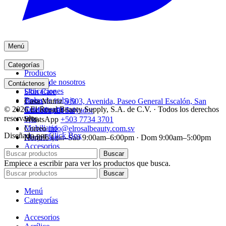
Menú
Inicio
Categorías
Productos
Acerca de nosotros
Acrílico
Contáctenos
Ubicaciones
Skin Care
Bolsa de trabajo
Tintes
Casa Matriz
5 503, Avenida, Paseo General Escalón, San
© 2026 El Rosal Beauty Supply, S.A. de C.V. · Todos los derechos
Contáctenos
Cuidado capilar
Salvador, El Salvador
reservados.
Spa
WhatsApp
+503 7734 3701
Mobiliario
Correo
info@elrosalbeauty.com.sv
Diseñado por
Click Box
Maquillaje
Horario
Lun–Sáb 9:00am–6:00pm · Dom 9:00am–5:00pm
Accesorios
Buscar
Empiece a escribir para ver los productos que busca.
Buscar
Menú
Categorías
Accesorios