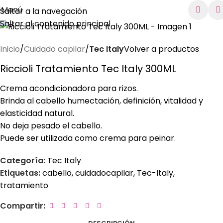
Menú
Saltar a la navegación
Saltar al contenido principal
Inicio
Cuidado capilar
Tec Italy
Volver a productos
Riccioli Tratamiento Tec Italy 300ML
Crema acondicionadora para rizos.
Brinda al cabello humectación, definición, vitalidad y
elasticidad natural.
No deja pesado el cabello.
Puede ser utilizada como crema para peinar.
Categoría:
Tec Italy
Etiquetas:
cabello
,
cuidadocapilar
,
Tec-Italy
,
tratamiento
Compartir: