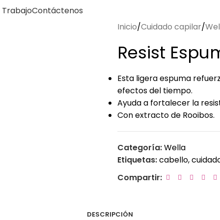
 Trabajo
Contáctenos
Inicio
Cuidado capilar
Wel
Resist Espu
Esta ligera espuma refuerza
efectos del tiempo.
Ayuda a fortalecer la resist
Con extracto de Rooibos.
Categoría:
Wella
Etiquetas:
cabello
,
cuidad
Compartir:
DESCRIPCIÓN