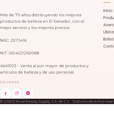
Inicio
Más de 70 años distribuyendo los mejores
Prod
productos de belleza en El Salvador, con el
Acerc
mejor servicio y los mejores precios.
Ubica
Bolsa
NRC: 2573416
Cont
NIT: 06140212161088
4649103 – Venta al por mayor de productos y
artículos de belleza y de uso personal.
SÍGUENOS
© 2026 El Rosal Beauty Supply, S.A. de C.V. · Todos los derechos rese