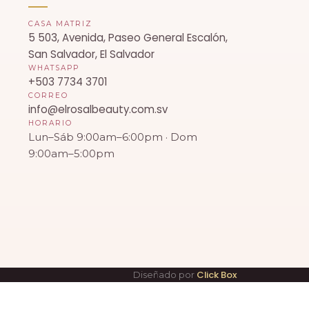
CASA MATRIZ
5 503, Avenida, Paseo General Escalón,
San Salvador, El Salvador
WHATSAPP
+503 7734 3701
CORREO
info@elrosalbeauty.com.sv
HORARIO
Lun–Sáb 9:00am–6:00pm · Dom
9:00am–5:00pm
Click Box
Diseñado por