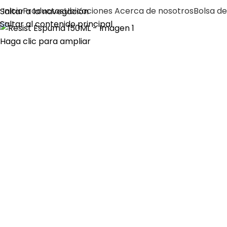
Inicio
Productos
Ubicaciones
Acerca de nosotros
Bolsa de
Saltar a la navegación
Saltar al contenido principal
Haga clic para ampliar