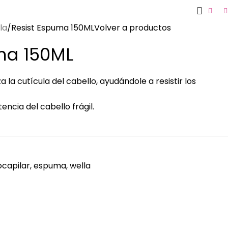
la
Resist Espuma 150ML
Volver a productos
ma 150ML
 la cutícula del cabello, ayudándole a resistir los
encia del cabello frágil.
ocapilar
,
espuma
,
wella