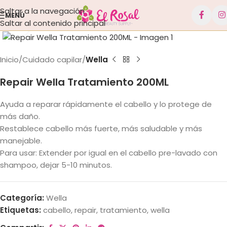
Saltar a la navegación
MENÚ
Saltar al contenido principal
Haga clic para ampliar
Inicio
Cuidado capilar
Wella
Repair Wella Tratamiento 200ML
Ayuda a reparar rápidamente el cabello y lo protege de
más daño.
Restablece cabello más fuerte, más saludable y más
manejable.
Para usar: Extender por igual en el cabello pre-lavado con
shampoo, dejar 5-10 minutos.
Categoría:
Wella
Etiquetas:
cabello
,
repair
,
tratamiento
,
wella