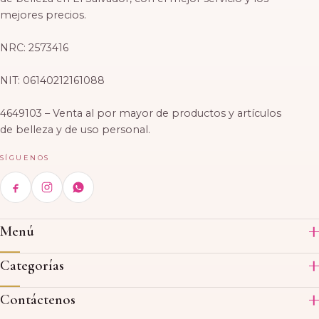
mejores precios.
NRC: 2573416
NIT: 06140212161088
4649103 – Venta al por mayor de productos y artículos
de belleza y de uso personal.
SÍGUENOS
Menú
Inicio
Categorías
Productos
Acrílico
Contáctenos
Acerca de nosotros
Skin Care