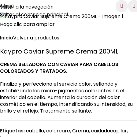
Menú
Saltar a la navegación
Saltar al contenido principal
Haga clic para ampliar
Inicio
Volver a productos
Kaypro Caviar Supreme Crema 200ML
CREMA SELLADORA CON CAVIAR PARA CABELLOS
COLOREADOS Y TRATADOS.
Finaliza y perfecciona el servicio color, sellando y
estabilizando los micro-pigmentos colorantes en el
interior del cabello. Aumenta la duración del color
cosmético en el tiempo, intensificando su intensidad, su
brillo y el reflejo. Tratamiento sellante.
Etiquetas:
cabello
,
colorcare
,
Crema
,
cuidadocapilar
,