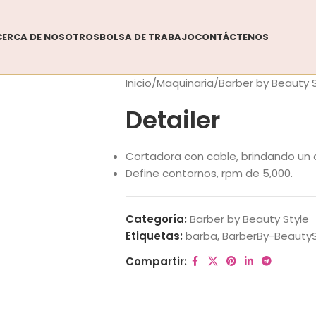
CERCA DE NOSOTROS
BOLSA DE TRABAJO
CONTÁCTENOS
Inicio
Maquinaria
Barber by Beauty 
Detailer
Cortadora con cable, brindando un
Define contornos, rpm de 5,000.
Categoría:
Barber by Beauty Style
Etiquetas:
barba
,
BarberBy-BeautyS
Compartir: