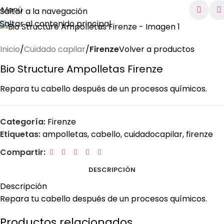
Menú
Saltar a la navegación
Saltar al contenido principal
Inicio
Cuidado capilar
Firenze
Volver a productos
Bio Structure Ampolletas Firenze
Repara tu cabello después de un procesos químicos.
Categoría:
Firenze
Etiquetas:
ampolletas
,
cabello
,
cuidadocapilar
,
firenze
Compartir:
DESCRIPCIÓN
Descripción
Repara tu cabello después de un procesos químicos.
Productos relacionados