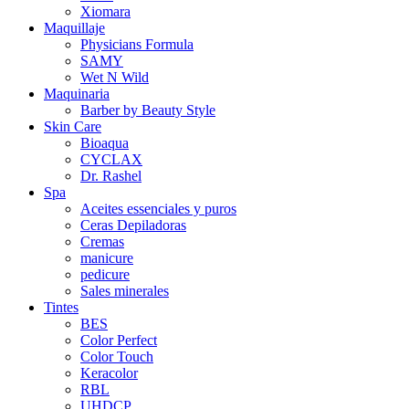
Xiomara
Maquillaje
Physicians Formula
SAMY
Wet N Wild
Maquinaria
Barber by Beauty Style
Skin Care
Bioaqua
CYCLAX
Dr. Rashel
Spa
Aceites essenciales y puros
Ceras Depiladoras
Cremas
manicure
pedicure
Sales minerales
Tintes
BES
Color Perfect
Color Touch
Keracolor
RBL
UHDCP