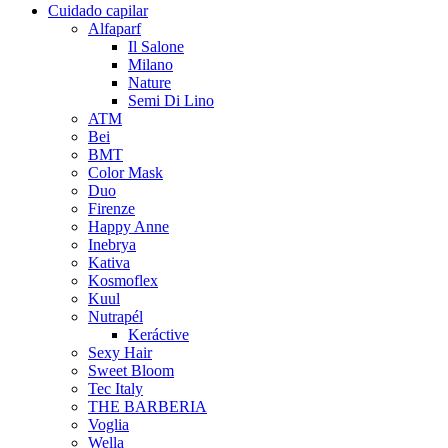
Cuidado capilar
Alfaparf
Il Salone
Milano
Nature
Semi Di Lino
ATM
Bei
BMT
Color Mask
Duo
Firenze
Happy Anne
Inebrya
Kativa
Kosmoflex
Kuul
Nutrapél
Keráctive
Sexy Hair
Sweet Bloom
Tec Italy
THE BARBERIA
Voglia
Wella