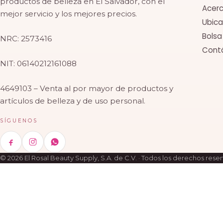
productos de belleza en El Salvador, con el
Acerc
mejor servicio y los mejores precios.
Ubica
Bolsa
NRC: 2573416
Cont
NIT: 06140212161088
4649103 – Venta al por mayor de productos y
artículos de belleza y de uso personal.
SÍGUENOS
© 2026 El Rosal Beauty Supply, S.A. de C.V. · Todos los derechos rese
Buscar