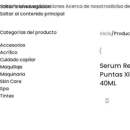
Inicio
Productos
Ubicaciones
Acerca de nosotros
Bolsa de
Saltar a la navegación
Saltar al contenido principal
repara
Categorías del producto
Inicio
Produc
Accesorios
Acrílico
Cuidado capilar
Serum Re
Maquillaje
Puntas X
Maquinaria
Skin Care
40ML
Spa
Tintes