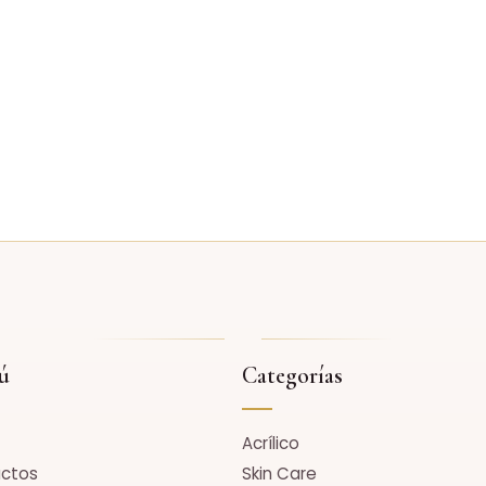
ú
Categorías
Acrílico
uctos
Skin Care