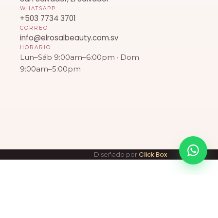
WHATSAPP
+503 7734 3701
CORREO
info@elrosalbeauty.com.sv
HORARIO
Lun–Sáb 9:00am–6:00pm · Dom
9:00am–5:00pm
Click Box
Diseñado por