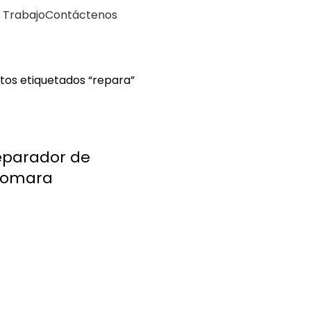
 Trabajo
Contáctenos
tos etiquetados “repara”
parador de
iomara