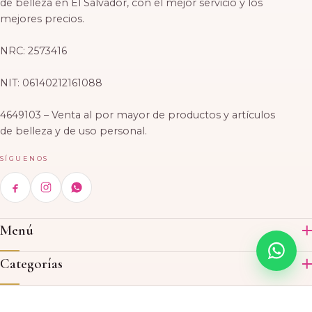
de belleza en El Salvador, con el mejor servicio y los
mejores precios.
NRC: 2573416
NIT: 06140212161088
4649103 – Venta al por mayor de productos y artículos
de belleza y de uso personal.
SÍGUENOS
Menú
Inicio
Categorías
Productos
Acrílico
Contáctenos
Acerca de nosotros