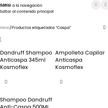
Menú
Saltar a la navegación
Saltar al contenido principal
Caspa
Inicio
Productos etiquetados “Caspa”
Dandruff Shampoo
Ampolleta Capilar
Anticaspa 345ml
Anticaspa
Kosmoflex
Kosmoflex
Shampoo Dandruff
Anti-Caspa 500ML