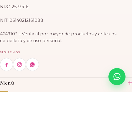
NRC: 2573416
NIT: 06140212161088
4649103 – Venta al por mayor de productos y artículos
de belleza y de uso personal.
SÍGUENOS
Menú
Inicio
Categorías
Productos
Acrílico
Contáctenos
Acerca de nosotros
Skin Care
Ubicaciones
CASA MATRIZ
© 2026 El Rosal Beauty Supply, S.A. de C.V. · Todos los derechos
Tintes
5 503, Avenida, Paseo General Escalón, San Salvador, El
Bolsa de trabajo
reservados.