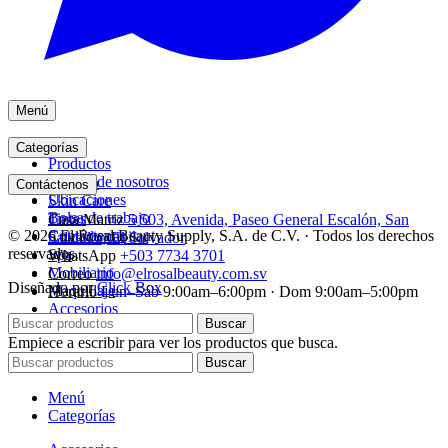
Menú
Inicio
Categorías
Productos
Acerca de nosotros
Acrílico
Contáctenos
Ubicaciones
Skin Care
Bolsa de trabajo
Tintes
Casa Matriz
5 503, Avenida, Paseo General Escalón, San
© 2026 El Rosal Beauty Supply, S.A. de C.V. · Todos los derechos
Contáctenos
Cuidado capilar
Salvador, El Salvador
reservados.
Spa
WhatsApp
+503 7734 3701
Mobiliario
Correo
info@elrosalbeauty.com.sv
Diseñado por
Click Box
Maquillaje
Horario
Lun–Sáb 9:00am–6:00pm · Dom 9:00am–5:00pm
Accesorios
Buscar
Empiece a escribir para ver los productos que busca.
Buscar
Menú
Categorías