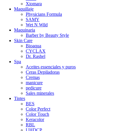
Xiomara
Maquillaje
Physicians Formula
SAMY
Wet N Wild
Maquinaria
Barber by Beauty Style
Skin Care
Bioaqua
CYCLAX
Dr. Rashel
Spa
Aceites essenciales y puros
Ceras Depiladoras
Cremas
manicure
pedicure
Sales minerales
Tintes
BES
Color Perfect
Color Touch
Keracolor
RBL
UHDCP