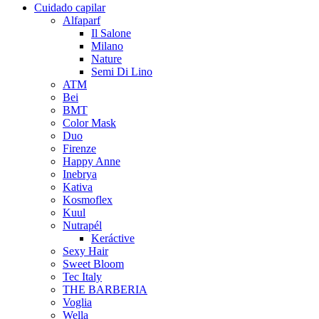
Cuidado capilar
Alfaparf
Il Salone
Milano
Nature
Semi Di Lino
ATM
Bei
BMT
Color Mask
Duo
Firenze
Happy Anne
Inebrya
Kativa
Kosmoflex
Kuul
Nutrapél
Keráctive
Sexy Hair
Sweet Bloom
Tec Italy
THE BARBERIA
Voglia
Wella