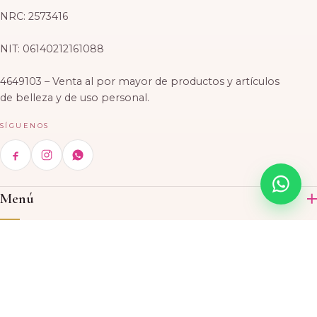
NRC: 2573416
NIT: 06140212161088
4649103 – Venta al por mayor de productos y artículos
de belleza y de uso personal.
SÍGUENOS
Menú
Inicio
Categorías
Productos
Acrílico
Contáctenos
Acerca de nosotros
Skin Care
Ubicaciones
CASA MATRIZ
© 2026 El Rosal Beauty Supply, S.A. de C.V. · Todos los derechos
Tintes
5 503, Avenida, Paseo General Escalón, San Salvador, El
Bolsa de trabajo
reservados.