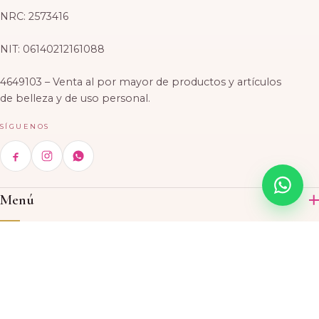
NRC: 2573416
NIT: 06140212161088
4649103 – Venta al por mayor de productos y artículos
de belleza y de uso personal.
SÍGUENOS
Menú
Inicio
Categorías
Productos
Acrílico
Contáctenos
Acerca de nosotros
Skin Care
Ubicaciones
CASA MATRIZ
© 2026 El Rosal Beauty Supply, S.A. de C.V. · Todos los derechos
Tintes
5 503, Avenida, Paseo General Escalón, San Salvador, El
Bolsa de trabajo
reservados.